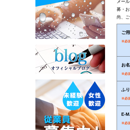
メール
募・お
尚、ご
ご用
※必
お名
※必
ふり
※必
E-M
※必