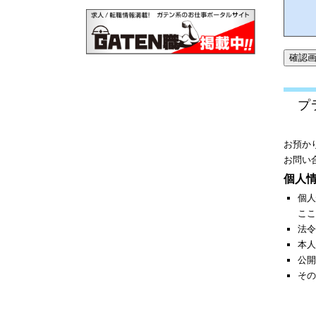
プ
お預か
お問い
個人
個人
ここ
法令
本人
公開
その